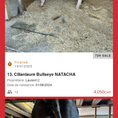
72H SALE
Finalisé
timer
19/07/2025
13. Cilianlaure Bullseye NATACHA
Propriétaire:
Laurent C
Date de naissance:
01/08/2024
12
4.050,00 CH