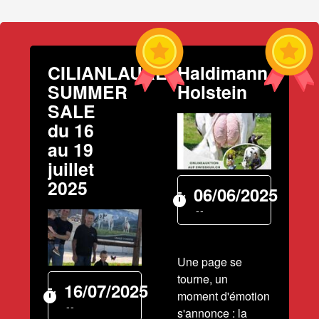
CILIANLAURE
Haldimann
SUMMER
Holstein
SALE
du 16
au 19
juillet
2025
06/06/2025
timer
--
Une page se
tourne, un
16/07/2025
timer
moment d'émotion
--
s'annonce : la