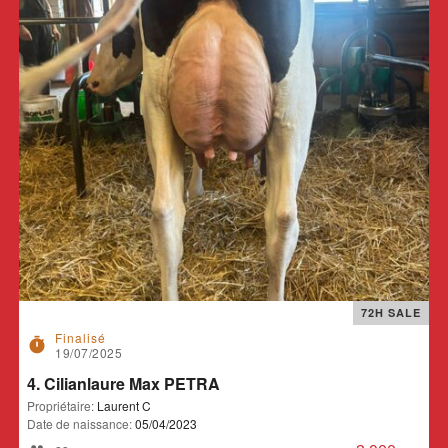
72H SALE
Finalisé
timer
19/07/2025
4. Cilianlaure Max PETRA
Propriétaire:
Laurent C
Date de naissance:
05/04/2023