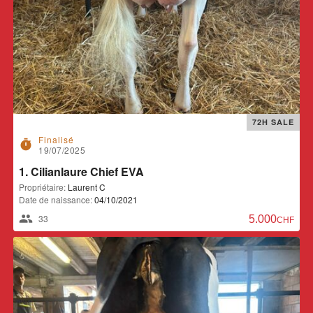
72H SALE
Finalisé
timer
19/07/2025
1. Cilianlaure Chief EVA
Propriétaire:
Laurent C
Date de naissance:
04/10/2021
33
5.000,00 CH