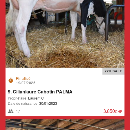
72H SALE
Finalisé
timer
19/07/2025
9. Cilianlaure Cabotin PALMA
Propriétaire:
Laurent C
Date de naissance:
30/01/2023
17
3.850,00 CH