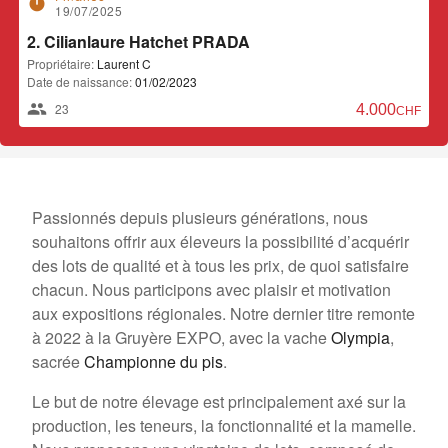
timer
19/07/2025
2. Cilianlaure Hatchet PRADA
Propriétaire:
Laurent C
Date de naissance:
01/02/2023
23
4.000,00 CH
Passionnés depuis plusieurs générations, nous
souhaitons offrir aux éleveurs la possibilité d’acquérir
des lots de qualité et à tous les prix, de quoi satisfaire
chacun. Nous participons avec plaisir et motivation
aux expositions régionales. Notre dernier titre remonte
à 2022 à la Gruyère EXPO, avec la vache
Olympia
,
sacrée
Championne du pis
.
Le but de notre élevage est principalement axé sur la
production, les teneurs, la fonctionnalité et la mamelle.