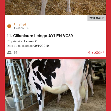
72H SALE
Finalisé
timer
19/07/2025
11. Cilianlaure Letsgo AYLEN VG89
Propriétaire:
Laurent C
Date de naissance:
09/10/2019
25
4.750,00 CH