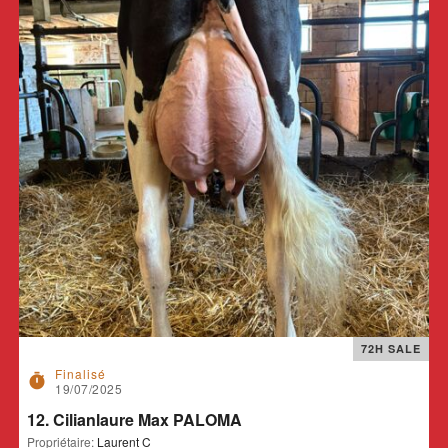
72H SALE
Finalisé
timer
19/07/2025
12. Cilianlaure Max PALOMA
Propriétaire:
Laurent C