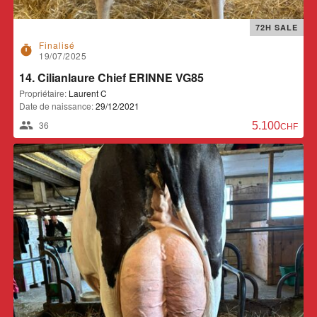
72H SALE
Finalisé
timer
19/07/2025
14. Cilianlaure Chief ERINNE VG85
Propriétaire:
Laurent C
Date de naissance:
29/12/2021
36
5.100,00 CH