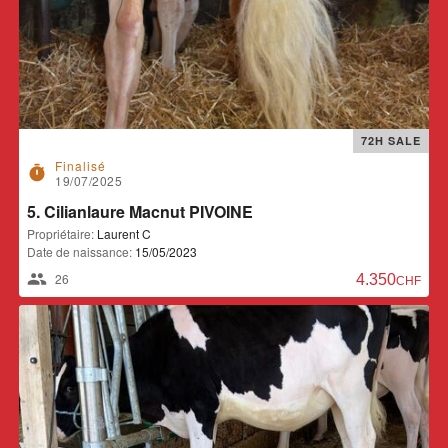
72H SALE
Finalisé
timer
19/07/2025
5. Cilianlaure Macnut PIVOINE
Propriétaire:
Laurent C
Date de naissance:
15/05/2023
26
4.350,00 CH