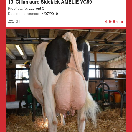
10. Cilianlaure Sidekick AMÉLIE VG89
Propriétaire:
Laurent C
Date de naissance:
14/07/2019
31
4.600,00 CH