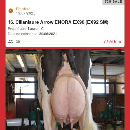
72H SALE
Finalisé
timer
19/07/2025
16. Cilianlaure Arrow ENORA EX90 (EX92 SM)
Propriétaire:
Laurent C
Date de naissance:
30/06/2021
39
7.550,00 CH