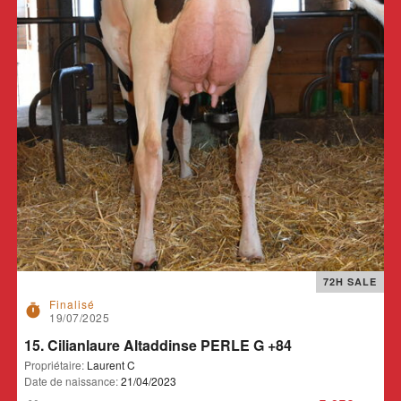
72H SALE
Finalisé
timer
19/07/2025
15. Cilianlaure Altaddinse PERLE G +84
Propriétaire:
Laurent C
Date de naissance:
21/04/2023