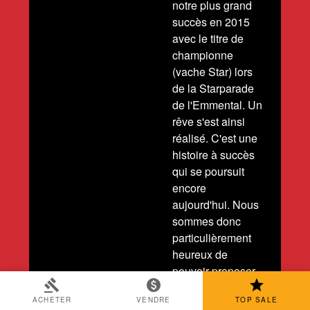
notre plus grand
succès en 2015
avec le titre de
championne
(vache Star) lors
de la Starparade
de l'Emmental. Un
rêve s'est ainsi
réalisé. C'est une
histoire à succès
qui se poursuit
encore
aujourd'hui. Nous
sommes donc
particulièrement
heureux de
pouvoir proposer,
dix ans plus tard,
ACHETER
VENDRE
TOP SALE
deux animaux