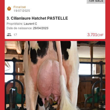
72H SALE
Finalisé
timer
19/07/2025
3. Cilianlaure Hatchet PASTELLE
Propriétaire:
Laurent C
Date de naissance:
29/04/2023
17
3.701,00 CH