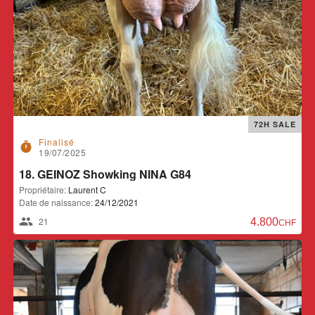
72H SALE
Finalisé
timer
19/07/2025
18. GEINOZ Showking NINA G84
Propriétaire:
Laurent C
Date de naissance:
24/12/2021
21
4.800,00 CH