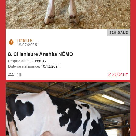
72H SALE
Finalisé
timer
19/07/2025
8. Cilianlaure Anahita NÉMO
Propriétaire:
Laurent C
Date de naissance:
10/12/2024
16
2.200,00 CH