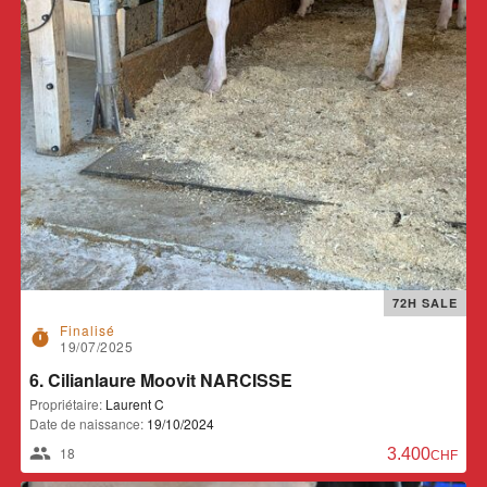
72H SALE
Finalisé
timer
19/07/2025
6. Cilianlaure Moovit NARCISSE
Propriétaire:
Laurent C
Date de naissance:
19/10/2024
18
3.400,00 CH