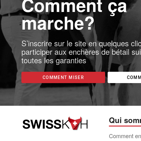
Comment ça
marche?
S’inscrire sur le site en quelques cli
participer aux enchères de bétail su
toutes les garanties
COMMENT MISER
COMM
Qui som
Comment en