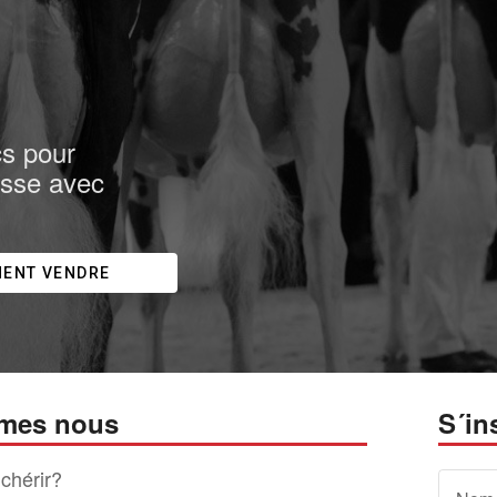
cs pour
isse avec
ENT VENDRE
mes nous
S´in
chérir?