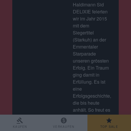
Haldimann Sid
DELIXIE feierten
wir im Jahr 2015
mit dem
Siegertitel
(Starkuh) an der
Emmentaler
Starparade
unseren grössten
Erfolg. Ein Traum
ging damit in
Erfüllung. Es ist
eine
Erfolgsgeschichte,
die bis heute
anhält. So freut es
uns besonders,
dass wir zehn
KAUFEN
VERKAUFEN
TOP SALE
Jahre später zwei