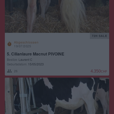
72H SALE
Abgeschlossen
timer
19/07/2025
5. Cilianlaure Macnut PIVOINE
Besitze:
Laurent C
Geburtsdatum:
15/05/2023
26
4.350,00 CH