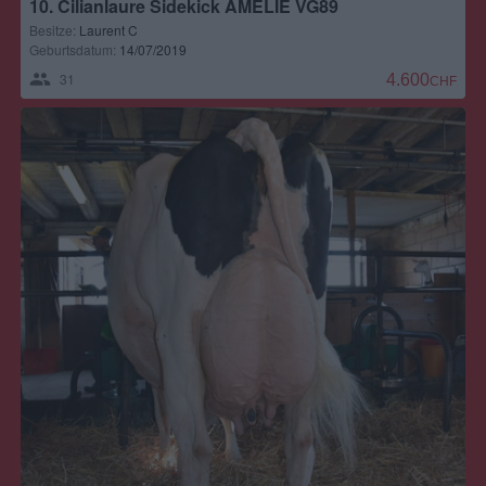
10. Cilianlaure Sidekick AMÉLIE VG89
Besitze:
Laurent C
Geburtsdatum:
14/07/2019
31
4.600,00 CH