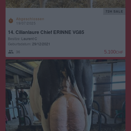
72H SALE
Abgeschlossen
timer
19/07/2025
14. Cilianlaure Chief ERINNE VG85
Besitze:
Laurent C
Geburtsdatum:
29/12/2021
36
5.100,00 CH