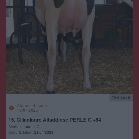
72H SALE
Abgeschlossen
timer
19/07/2025
15. Cilianlaure Altaddinse PERLE G +84
Besitze:
Laurent C
Geburtsdatum:
21/04/2023