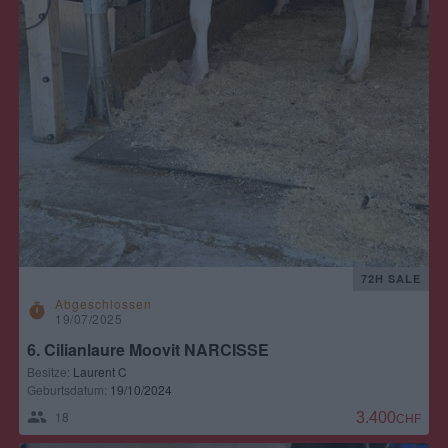
72H SALE
Abgeschlossen
timer
19/07/2025
6. Cilianlaure Moovit NARCISSE
Besitze:
Laurent C
Geburtsdatum:
19/10/2024
18
3.400,00 CH