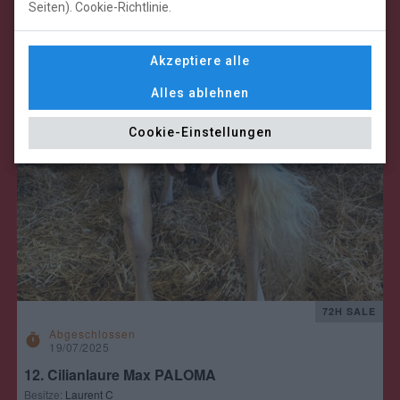
Seiten). Cookie-Richtlinie.
Akzeptiere alle
Alles ablehnen
Cookie-Einstellungen
72H SALE
Abgeschlossen
timer
19/07/2025
12. Cilianlaure Max PALOMA
Besitze:
Laurent C