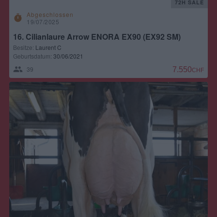
72H SALE
Abgeschlossen
timer
19/07/2025
16. Cilianlaure Arrow ENORA EX90 (EX92 SM)
Besitze:
Laurent C
Geburtsdatum:
30/06/2021
39
7.550,00 CH