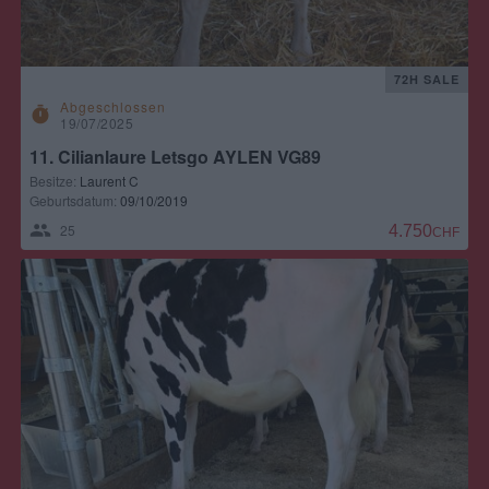
72H SALE
Abgeschlossen
timer
19/07/2025
11. Cilianlaure Letsgo AYLEN VG89
Besitze:
Laurent C
Geburtsdatum:
09/10/2019
25
4.750,00 CH