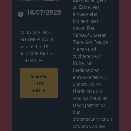
zu Ende, ein
16/07/2025
timer
emotionaler
--
Moment steht
bevor: Der
CILIANLAURE
Verkauf unserer
SUMMER SALE
Tiere. Mit Freude
von 16. bis 19.
hielten und
Juli 2025 Siehe
züchteten wir
TOP SALE
Kühe, mit
Leidenschaft
SIEHE
entwickelten wir
TOP
unsere kleine
SALE
Herde zu dem
was sie heute ist.
Doch jetzt ist es
aus
arbeitstechnischen
Gründen an der