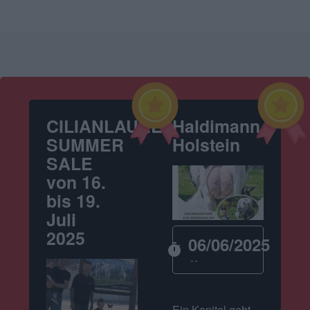
CILIANLAURE
Haldimann
SUMMER
Holstein
SALE
von 16.
bis 19.
Juli
2025
06/06/2025
timer
--
Ein Kapitel geht