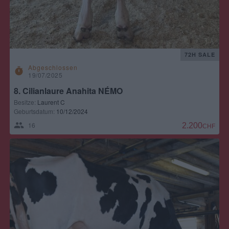
72H SALE
Abgeschlossen
timer
19/07/2025
8. Cilianlaure Anahita NÉMO
Besitze:
Laurent C
Geburtsdatum:
10/12/2024
16
2.200,00 CH