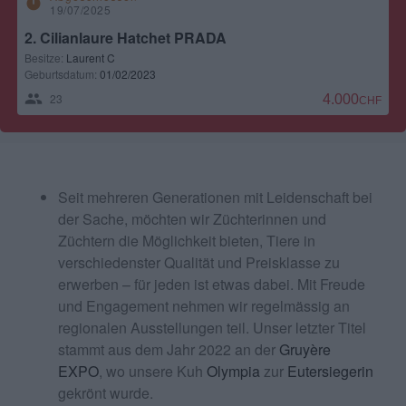
timer
19/07/2025
2. Cilianlaure Hatchet PRADA
Besitze:
Laurent C
Geburtsdatum:
01/02/2023
23
4.000,00 CH
Seit mehreren Generationen mit Leidenschaft bei
der Sache, möchten wir Züchterinnen und
Züchtern die Möglichkeit bieten, Tiere in
verschiedenster Qualität und Preisklasse zu
erwerben – für jeden ist etwas dabei. Mit Freude
und Engagement nehmen wir regelmässig an
regionalen Ausstellungen teil. Unser letzter Titel
stammt aus dem Jahr 2022 an der
Gruyère
EXPO
, wo unsere Kuh
Olympia
zur
Eutersiegerin
gekrönt wurde.