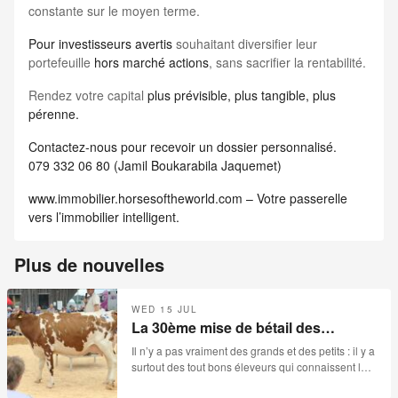
constante sur le moyen terme.
Pour investisseurs avertis
souhaitant diversifier leur
portefeuille
hors marché actions
, sans sacrifier la rentabilité.
Rendez votre capital
plus prévisible, plus tangible, plus
pérenne.
Contactez-nous pour recevoir un dossier personnalisé.
079 332 06 80 (Jamil Boukarabila Jaquemet)
www.immobilier.horsesoftheworld.com – Votre passerelle
vers l’immobilier intelligent.
Plus de nouvelles
WED 15 JUL
La 30ème mise de bétail des
Reussilles- 15.07.2026
Il n’y a pas vraiment des grands et des petits : il y a
surtout des tout bons éleveurs qui connaissent leur
métier et qui disposent en temps normal des