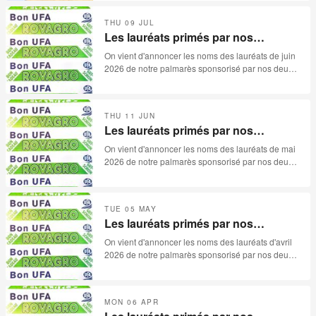
surfaces extraordinaires pour produire le meilleur
bétail. Cette année, malheureusement, la
THU 09 JUL
sécheresse s’est invitée aux festivités de la «
Les lauréats primés par nos
30ème mise des Reussilles ». Catalogue de 78
sponsors pour le mois de juin 2026
lots, avec quelques absences, et surtout beaucoup
On vient d'annoncer les noms des lauréats de juin
trop d’invendues, les paysans jurassiens ne
2026 de notre palmarès sponsorisé par nos deux
méritaient pas ça.
sponsors: ROVAGRO et UFA.
THU 11 JUN
Les lauréats primés par nos
sponsors pour le mois de mai 2026
On vient d'annoncer les noms des lauréats de mai
2026 de notre palmarès sponsorisé par nos deux
sponsors: ROVAGRO et UFA.
TUE 05 MAY
Les lauréats primés par nos
sponsors pour le mois d'avril 2026
On vient d'annoncer les noms des lauréats d'avril
2026 de notre palmarès sponsorisé par nos deux
sponsors: ROVAGRO et UFA.
MON 06 APR