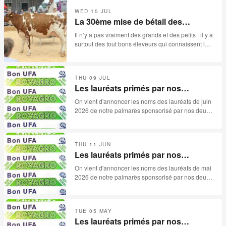
WED 15 JUL
La 30ème mise de bétail des
Reussilles- 15.07.2026
Il n’y a pas vraiment des grands et des petits : il y a
surtout des tout bons éleveurs qui connaissent leur
métier et qui disposent en temps normal des
surfaces extraordinaires pour produire le meilleur
bétail. Cette année, malheureusement, la
THU 09 JUL
sécheresse s’est invitée aux festivités de la «
Les lauréats primés par nos
30ème mise des Reussilles ». Catalogue de 78
sponsors pour le mois de juin 2026
lots, avec quelques absences, et surtout beaucoup
On vient d'annoncer les noms des lauréats de juin
trop d’invendues, les paysans jurassiens ne
2026 de notre palmarès sponsorisé par nos deux
méritaient pas ça.
sponsors: ROVAGRO et UFA.
THU 11 JUN
Les lauréats primés par nos
sponsors pour le mois de mai 2026
On vient d'annoncer les noms des lauréats de mai
2026 de notre palmarès sponsorisé par nos deux
sponsors: ROVAGRO et UFA.
TUE 05 MAY
Les lauréats primés par nos