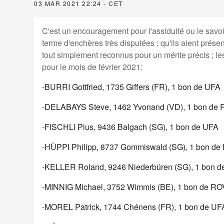
03 MAR 2021 22:24 - CET
C'est un encouragement pour l'assiduité ou le savoir
terme d'enchères très disputées ; qu'ils aient prése
tout simplement reconnus pour un mérite précis ; les
pour le mois de février 2021:
-BURRI Gottfried, 1735 Giffers (FR), 1 bon de UFA
-DELABAYS Steve, 1462 Yvonand (VD), 1 bon d
-FISCHLI Pius, 9436 Balgach (SG), 1
bon de
UFA
-HÜPPI Philipp, 8737 Gommiswald (SG), 1
bon de
-KELLER Roland, 9246 Niederbüren (SG), 1
bon d
-MINNIG Michael, 3752 Wimmis (BE), 1
bon de
RO
-MOREL Patrick, 1744 Chénens (FR), 1
bon de
UF