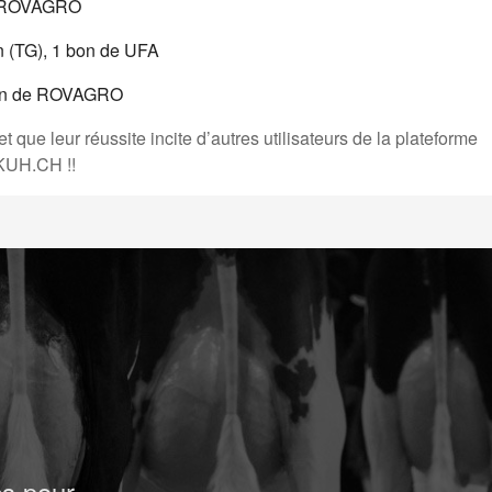
ROVAGRO
 (TG), 1
bon de
UFA
n de
ROVAGRO
 que leur réussite incite d’autres utilisateurs de la plateforme
SSKUH.CH !!
cs pour