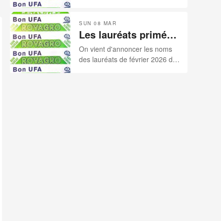
2026
notre palmarès sponsorisé par
nos deux sponsors: ROVAGRO
SUN 08 MAR
et UFA.
Les lauréats primés
par nos sponsors
On vient d'annoncer les noms
pour le mois de
des lauréats de février 2026 de
février 2026
notre palmarès sponsorisé par
nos deux sponsors: ROVAGRO
et UFA.