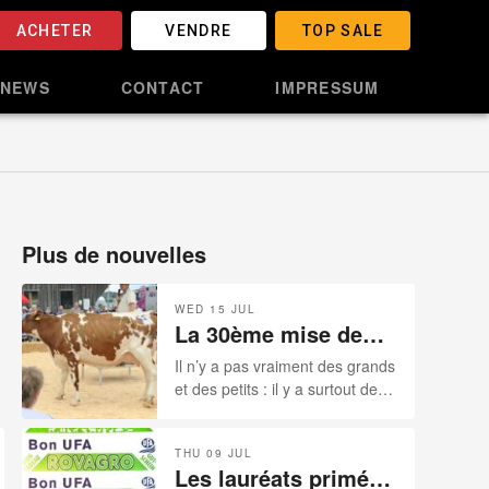
ACHETER
VENDRE
TOP SALE
NEWS
CONTACT
IMPRESSUM
Plus de nouvelles
WED 15 JUL
La 30ème mise de
bétail des
Il n’y a pas vraiment des grands
Reussilles-
et des petits : il y a surtout des
15.07.2026
tout bons éleveurs qui
connaissent leur métier et qui
THU 09 JUL
disposent en temps normal des
Les lauréats primés
surfaces extraordinaires pour