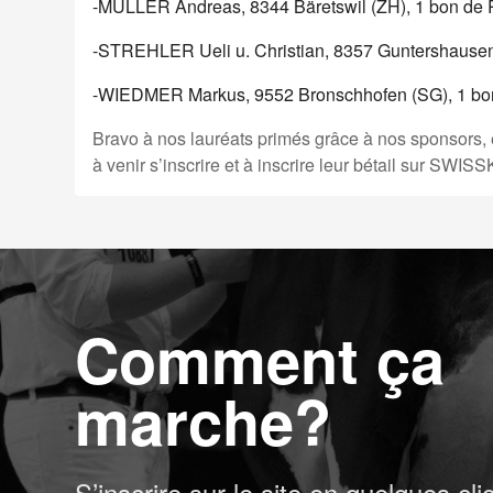
-MÜLLER Andreas, 8344 Bäretswil (ZH), 1
bon de
-STREHLER Ueli u. Christian, 8357 Guntershausen
-WIEDMER Markus, 9552 Bronschhofen (SG), 1
bo
Bravo à nos lauréats primés grâce à nos sponsors, et
à venir s’inscrire et à inscrire leur bétail sur SWI
Comment ça
marche?
S’inscrire sur le site en quelques cli