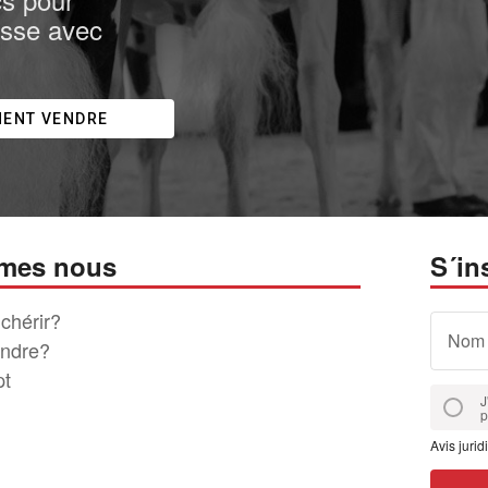
isse avec
ENT VENDRE
mes nous
S´in
chérir?
Nom
ndre?
pt
J
p
Avis jurid