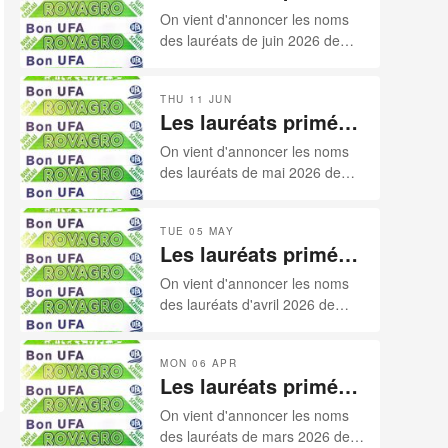
par nos sponsors
produire le meilleur bétail. Cette
On vient d'annoncer les noms
pour le mois de juin
année, malheureusement, la
des lauréats de juin 2026 de
2026
sécheresse s’est invitée aux
notre palmarès sponsorisé par
festivités de la « 30ème mise
nos deux sponsors: ROVAGRO
des Reussilles ». Catalogue de
THU 11 JUN
et UFA.
Les lauréats primés
78 lots, avec quelques
absences, et surtout beaucoup
par nos sponsors
On vient d'annoncer les noms
trop d’invendues, les paysans
pour le mois de mai
des lauréats de mai 2026 de
jurassiens ne méritaient pas ça.
2026
notre palmarès sponsorisé par
nos deux sponsors: ROVAGRO
TUE 05 MAY
et UFA.
Les lauréats primés
par nos sponsors
On vient d'annoncer les noms
pour le mois d'avril
des lauréats d'avril 2026 de
2026
notre palmarès sponsorisé par
nos deux sponsors: ROVAGRO
MON 06 APR
et UFA.
Les lauréats primés
par nos sponsors
On vient d'annoncer les noms
pour le mois de mars
des lauréats de mars 2026 de