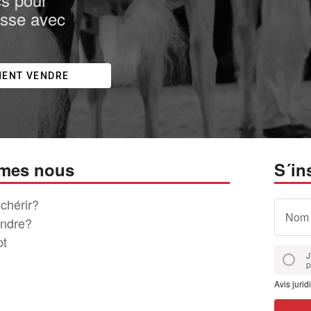
isse avec
ENT VENDRE
mes nous
S´in
chérir?
Nom
ndre?
pt
J
p
Avis jurid