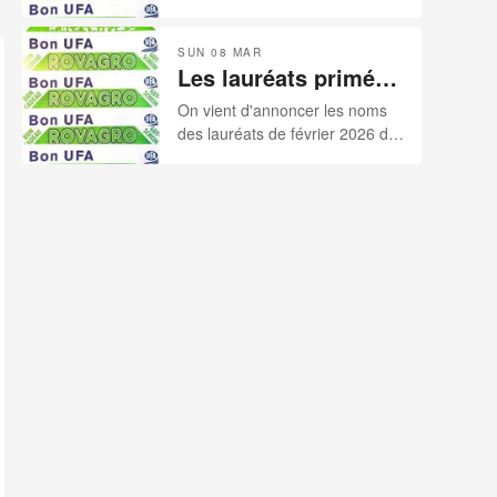
2026
notre palmarès sponsorisé par
nos deux sponsors: ROVAGRO
SUN 08 MAR
et UFA.
Les lauréats primés
par nos sponsors
On vient d'annoncer les noms
pour le mois de
des lauréats de février 2026 de
février 2026
notre palmarès sponsorisé par
nos deux sponsors: ROVAGRO
et UFA.