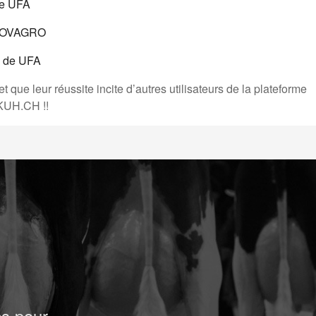
de UFA
 ROVAGRO
n de UFA
 que leur réussite incite d’autres utilisateurs de la plateforme
SSKUH.CH !!
cs pour