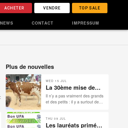
ACHETER
VENDRE
TOP SALE
NEWS
CONTACT
IMPRESSUM
Plus de nouvelles
WED 15 JUL
La 30ème mise de
bétail des
Il n’y a pas vraiment des grands
:
Reussilles-
et des petits : il y a surtout des
15.07.2026
tout bons éleveurs qui
connaissent leur métier et qui
THU 09 JUL
disposent en temps normal des
Les lauréats primés
surfaces extraordinaires pour