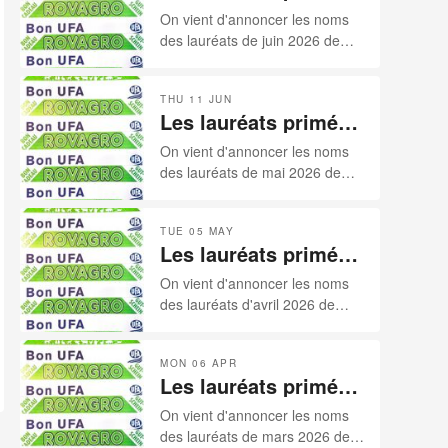
par nos sponsors
produire le meilleur bétail. Cette
On vient d'annoncer les noms
pour le mois de juin
année, malheureusement, la
des lauréats de juin 2026 de
2026
sécheresse s’est invitée aux
notre palmarès sponsorisé par
festivités de la « 30ème mise
nos deux sponsors: ROVAGRO
des Reussilles ». Catalogue de
THU 11 JUN
et UFA.
Les lauréats primés
78 lots, avec quelques
absences, et surtout beaucoup
par nos sponsors
On vient d'annoncer les noms
trop d’invendues, les paysans
pour le mois de mai
des lauréats de mai 2026 de
jurassiens ne méritaient pas ça.
2026
notre palmarès sponsorisé par
nos deux sponsors: ROVAGRO
TUE 05 MAY
et UFA.
Les lauréats primés
par nos sponsors
On vient d'annoncer les noms
pour le mois d'avril
des lauréats d'avril 2026 de
2026
notre palmarès sponsorisé par
nos deux sponsors: ROVAGRO
MON 06 APR
et UFA.
Les lauréats primés
par nos sponsors
On vient d'annoncer les noms
pour le mois de mars
des lauréats de mars 2026 de