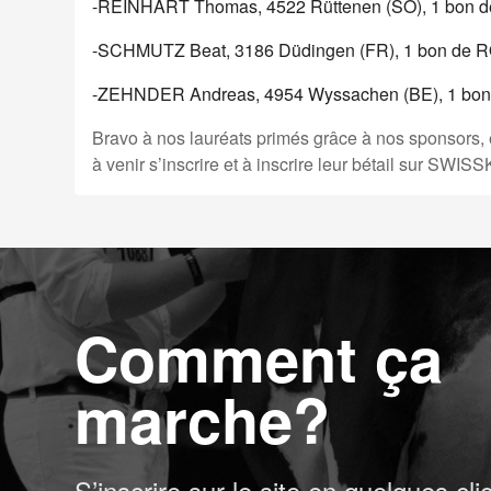
-REINHART Thomas, 4522 Rüttenen (SO), 1 bon 
-SCHMUTZ Beat, 3186 Düdingen (FR), 1 bon de
-ZEHNDER Andreas, 4954 Wyssachen (BE), 1 bo
Bravo à nos lauréats primés grâce à nos sponsors, et
à venir s’inscrire et à inscrire leur bétail sur SWI
Comment ça
marche?
S’inscrire sur le site en quelques cli