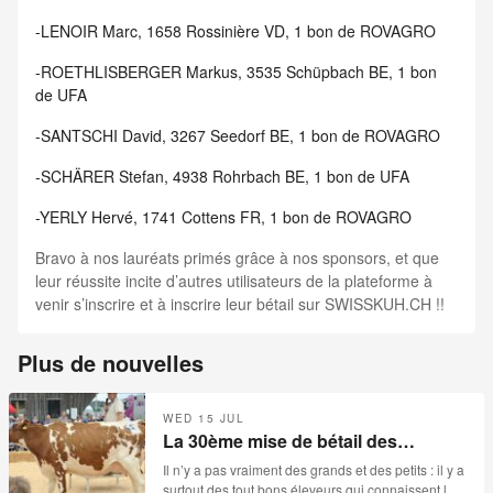
-LENOIR Marc, 1658 Rossinière VD, 1 bon de ROVAGRO
-ROETHLISBERGER Markus, 3535 Schüpbach BE, 1 bon
de UFA
-SANTSCHI David, 3267 Seedorf BE, 1 bon de ROVAGRO
-SCHÄRER Stefan, 4938 Rohrbach BE, 1 bon de UFA
-YERLY Hervé, 1741 Cottens FR, 1 bon de ROVAGRO
Bravo à nos lauréats primés grâce à nos sponsors, et que
leur réussite incite d’autres utilisateurs de la plateforme à
venir s’inscrire et à inscrire leur bétail sur SWISSKUH.CH !!
Plus de nouvelles
WED 15 JUL
La 30ème mise de bétail des
Reussilles- 15.07.2026
Il n’y a pas vraiment des grands et des petits : il y a
surtout des tout bons éleveurs qui connaissent leur