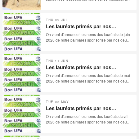
métier et qui disposent en temps normal des
surfaces extraordinaires pour produire le meilleur
bétail. Cette année, malheureusement, la
THU 09 JUL
sécheresse s’est invitée aux festivités de la «
Les lauréats primés par nos
30ème mise des Reussilles ». Catalogue de 78
sponsors pour le mois de juin 2026
lots, avec quelques absences, et surtout beaucoup
On vient d'annoncer les noms des lauréats de juin
trop d’invendues, les paysans jurassiens ne
2026 de notre palmarès sponsorisé par nos deux
méritaient pas ça.
sponsors: ROVAGRO et UFA.
THU 11 JUN
Les lauréats primés par nos
sponsors pour le mois de mai 2026
On vient d'annoncer les noms des lauréats de mai
2026 de notre palmarès sponsorisé par nos deux
sponsors: ROVAGRO et UFA.
TUE 05 MAY
Les lauréats primés par nos
sponsors pour le mois d'avril 2026
On vient d'annoncer les noms des lauréats d'avril
2026 de notre palmarès sponsorisé par nos deux
sponsors: ROVAGRO et UFA.