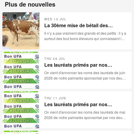
Plus de nouvelles
WED 15 JUL
La 30ème mise de bétail des
Reussilles- 15.07.2026
Il n’y a pas vraiment des grands et des petits : il y a
surtout des tout bons éleveurs qui connaissent leur
métier et qui disposent en temps normal des
surfaces extraordinaires pour produire le meilleur
bétail. Cette année, malheureusement, la
THU 09 JUL
sécheresse s’est invitée aux festivités de la «
Les lauréats primés par nos
30ème mise des Reussilles ». Catalogue de 78
sponsors pour le mois de juin 2026
lots, avec quelques absences, et surtout beaucoup
On vient d'annoncer les noms des lauréats de juin
trop d’invendues, les paysans jurassiens ne
2026 de notre palmarès sponsorisé par nos deux
méritaient pas ça.
sponsors: ROVAGRO et UFA.
THU 11 JUN
Les lauréats primés par nos
sponsors pour le mois de mai 2026
On vient d'annoncer les noms des lauréats de mai
2026 de notre palmarès sponsorisé par nos deux
sponsors: ROVAGRO et UFA.