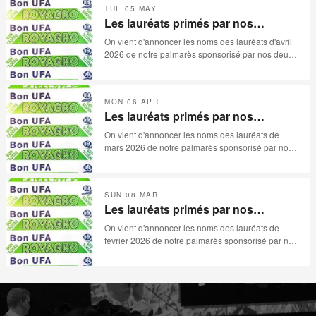
TUE 05 MAY
Les lauréats primés par nos
sponsors pour le mois d'avril 2026
On vient d'annoncer les noms des lauréats d'avril
2026 de notre palmarès sponsorisé par nos deux
sponsors: ROVAGRO et UFA.
MON 06 APR
Les lauréats primés par nos
sponsors pour le mois de mars 2026
On vient d'annoncer les noms des lauréats de
mars 2026 de notre palmarès sponsorisé par nos
deux sponsors: ROVAGRO et UFA.
SUN 08 MAR
Les lauréats primés par nos
sponsors pour le mois de février
On vient d'annoncer les noms des lauréats de
2026
février 2026 de notre palmarès sponsorisé par nos
deux sponsors: ROVAGRO et UFA.