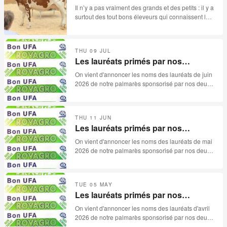
Reussilles- 15.07.2026
Il n’y a pas vraiment des grands et des petits : il y a
surtout des tout bons éleveurs qui connaissent leur
métier et qui disposent en temps normal des
surfaces extraordinaires pour produire le meilleur
bétail. Cette année, malheureusement, la
THU 09 JUL
sécheresse s’est invitée aux festivités de la «
Les lauréats primés par nos
30ème mise des Reussilles ». Catalogue de 78
sponsors pour le mois de juin 2026
lots, avec quelques absences, et surtout beaucoup
On vient d'annoncer les noms des lauréats de juin
trop d’invendues, les paysans jurassiens ne
2026 de notre palmarès sponsorisé par nos deux
méritaient pas ça.
sponsors: ROVAGRO et UFA.
THU 11 JUN
Les lauréats primés par nos
sponsors pour le mois de mai 2026
On vient d'annoncer les noms des lauréats de mai
2026 de notre palmarès sponsorisé par nos deux
sponsors: ROVAGRO et UFA.
TUE 05 MAY
Les lauréats primés par nos
sponsors pour le mois d'avril 2026
On vient d'annoncer les noms des lauréats d'avril
2026 de notre palmarès sponsorisé par nos deux
sponsors: ROVAGRO et UFA.