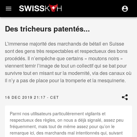
menu
Des tricheurs patentés...
L’immense majorité des marchands de bétail en Suisse
sont des gens très respectables et respectueux des bons
procédés. Il n’empêche que certains « moutons noirs »
viennent ternir l’image de tout un collectif qui se bat pour
survivre tout en misant sur la modernité, via des canaux où
il n’y a pas de place pour la tromperie et la mesquinerie.
16 DEC 2019 21:17 - CET
Parmi nos utilisateurs particulièrement vigilants et
respectueux des règles, on nous a déjà signalé, assez peu
fréquemment, mais tout de même assez pour qu’on le
remarque ici, des marchands mal intentionnés qui, suivant