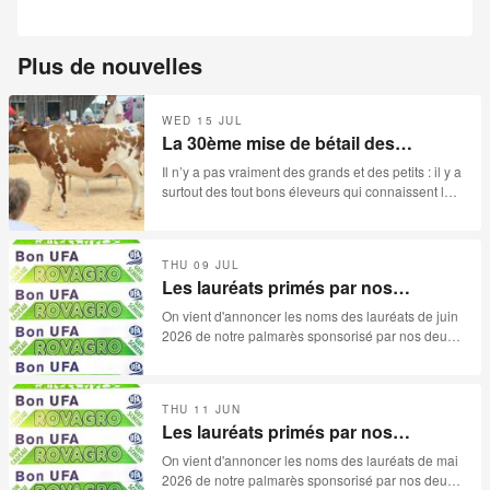
Plus de nouvelles
WED 15 JUL
La 30ème mise de bétail des
Reussilles- 15.07.2026
Il n’y a pas vraiment des grands et des petits : il y a
surtout des tout bons éleveurs qui connaissent leur
métier et qui disposent en temps normal des
surfaces extraordinaires pour produire le meilleur
bétail. Cette année, malheureusement, la
THU 09 JUL
sécheresse s’est invitée aux festivités de la «
Les lauréats primés par nos
30ème mise des Reussilles ». Catalogue de 78
sponsors pour le mois de juin 2026
lots, avec quelques absences, et surtout beaucoup
On vient d'annoncer les noms des lauréats de juin
trop d’invendues, les paysans jurassiens ne
2026 de notre palmarès sponsorisé par nos deux
méritaient pas ça.
sponsors: ROVAGRO et UFA.
THU 11 JUN
Les lauréats primés par nos
sponsors pour le mois de mai 2026
On vient d'annoncer les noms des lauréats de mai
2026 de notre palmarès sponsorisé par nos deux