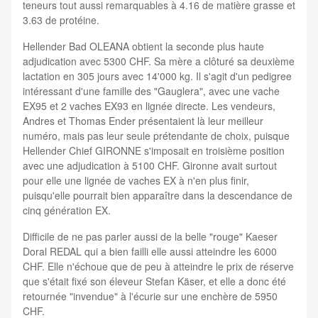
teneurs tout aussi remarquables à 4.16 de matière grasse et
3.63 de protéine.
Hellender Bad OLEANA obtient la seconde plus haute
adjudication avec 5300 CHF. Sa mère a clôturé sa deuxième
lactation en 305 jours avec 14'000 kg. Il s'agit d'un pedigree
intéressant d'une famille des "Gauglera", avec une vache
EX95 et 2 vaches EX93 en lignée directe. Les vendeurs,
Andres et Thomas Ender présentaient là leur meilleur
numéro, mais pas leur seule prétendante de choix, puisque
Hellender Chief GIRONNE s'imposait en troisième position
avec une adjudication à 5100 CHF. Gironne avait surtout
pour elle une lignée de vaches EX à n'en plus finir,
puisqu'elle pourrait bien apparaître dans la descendance de
cinq génération EX.
Difficile de ne pas parler aussi de la belle "rouge" Kaeser
Doral REDAL qui a bien failli elle aussi atteindre les 6000
CHF. Elle n'échoue que de peu à atteindre le prix de réserve
que s'était fixé son éleveur Stefan Käser, et elle a donc été
retournée "invendue" à l'écurie sur une enchère de 5950
CHF.