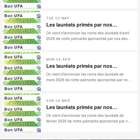
sponsors: ROVAGRO et UFA.
TUE 05 MAY
Les lauréats primés par nos
sponsors pour le mois d'avril 2026
On vient d'annoncer les noms des lauréats d'avril
2026 de notre palmarès sponsorisé par nos deux
sponsors: ROVAGRO et UFA.
MON 06 APR
Les lauréats primés par nos
sponsors pour le mois de mars 2026
On vient d'annoncer les noms des lauréats de
mars 2026 de notre palmarès sponsorisé par nos
deux sponsors: ROVAGRO et UFA.
SUN 08 MAR
Les lauréats primés par nos
sponsors pour le mois de février
On vient d'annoncer les noms des lauréats de
2026
février 2026 de notre palmarès sponsorisé par nos
deux sponsors: ROVAGRO et UFA.