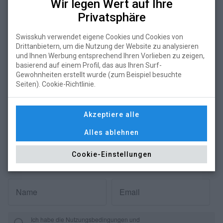
Wir legen Wert auf Ihre
Privatsphäre
Über uns
Swisskuh verwendet eigene Cookies und Cookies von
Drittanbietern, um die Nutzung der Website zu analysieren
und Ihnen Werbung entsprechend Ihren Vorlieben zu zeigen,
Wie kann man bieten?
basierend auf einem Profil, das aus Ihren Surf-
Wie verkaufen?
Gewohnheiten erstellt wurde (zum Beispiel besuchte
Das Konzept
Seiten). Cookie-Richtlinie.
Gebühren
News
Akzeptiere alle
Kontakt
Impressum
Alles ablehnen
Cookie-Einstellungen
Holen Sie sich die neuesten Nachrichten
Name
Email
Ich habe die Nutzungsbedingungen und