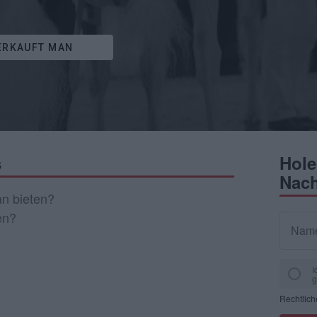
ERKAUFT MAN
s
Hole
Nach
n bieten?
en?
Nam
I
g
Rechtlic