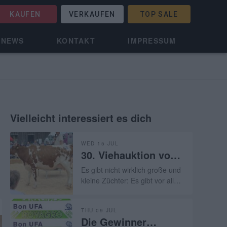
KAUFEN
VERKAUFEN
TOP SALE
NEWS
KONTAKT
IMPRESSUM
Vielleicht interessiert es dich
WED 15 JUL
30. Viehauktion von
Les Reussilles (BE)-
Es gibt nicht wirklich große und
15.07.2026
kleine Züchter: Es gibt vor allem
hervorragende Züchter, die ihr
Handwerk verstehen und
THU 09 JUL
normalerweise über
Die Gewinner
außergewöhnliche Flächen