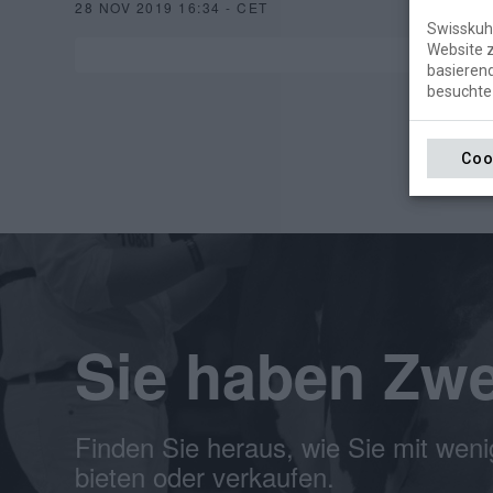
28 NOV 2019 16:34 - CET
Swisskuh 
Website z
basierend
besuchte 
Coo
Sie haben Zwe
Finden Sie heraus, wie Sie mit weni
bieten oder verkaufen.