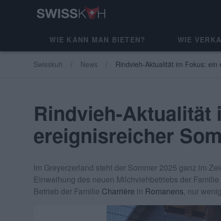
WIE KANN MAN BIETEN?
WIE VERK
Swisskuh
News
Rindvieh-Aktualität im Fokus: ein
Rindvieh-Aktualität 
ereignisreicher So
Im Greyerzerland steht der Sommer 2025 ganz im Zeic
Einweihung des neuen Milchviehbetriebs der Familie
Betrieb der Familie
Charrière
in
Romanens
, nur weni