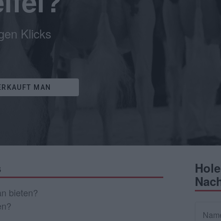
ifel?
gen Klicks
ERKAUFT MAN
s
Hole
Nach
n bieten?
en?
Nam