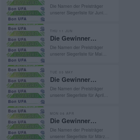
gesponsert in Juni
verfügen, um das beste Vieh zu
Die Namen der Preisträger
2026
züchten. In diesem Jahr hat
unserer Siegerliste für Juni
sich leider die Dürre in die
2026, gesponsert von UFA und
Feierlichkeiten zur „30.
ROVAGRO, veröffentlicht
Viehauktion von Les Reussilles“
THU 11 JUN
worden.
Die Gewinner
eingeschlichen. Ein Katalog mit
78 Losen, einigen Ausfällen und
gesponsert in Mai
Die Namen der Preisträger
vor allem viel zu vielen
2026
unserer Siegerliste für Mai
unverkauften Tieren – das
2026, gesponsert von UFA und
haben die Jurabauern nicht
ROVAGRO, veröffentlicht
verdient.
TUE 05 MAY
worden.
Die Gewinner
gesponsert in April
Die Namen der Preisträger
2026
unserer Siegerliste für April
2026, gesponsert von UFA und
ROVAGRO, veröffentlicht
MON 06 APR
worden.
Die Gewinner
gesponsert in März
Die Namen der Preisträger
2026
unserer Siegerliste für März