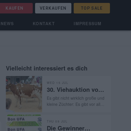
KAUFEN
VERKAUFEN
TOP SALE
NEWS
KONTAKT
IMPRESSUM
Vielleicht interessiert es dich
WED 15 JUL
30. Viehauktion von
Les Reussilles (BE)-
Es gibt nicht wirklich große und
15.07.2026
kleine Züchter: Es gibt vor allem
hervorragende Züchter, die ihr
Handwerk verstehen und
THU 09 JUL
normalerweise über
Die Gewinner
außergewöhnliche Flächen