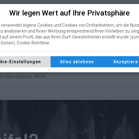
Wir legen Wert auf Ihre Privatsphäre
verwendet eigene Cookies und Cookies von Drittanbietern, um die Nut
sbesichtigung
ein und präsentiert eine der
konstantesten
u analysieren und Ihnen Werbung entsprechend Ihren Vorlieben zu zei
er führenden Plattform
www.swisskuh.ch
zeigen
Laurent
 auf einem Profil, das aus Ihren Surf-Gewohnheiten erstellt wurde (zum
liche Kühe mit
Spitzenwerten im Zuchtindex
, nahe der
Seiten). Cookie-Richtlinie.
hoch langlebigen Mutterlinien
, die über Generationen mit
kie-Einstellungen
Alles ablehnen
Akzeptiere 
den Betrieb in
Romanens
am Samstag,
19. Juli von 10 bis 17
ür das leibliche Wohl.