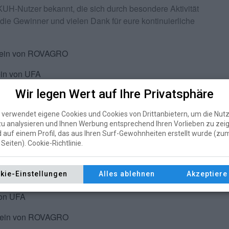
H-Nutzer bekannt, die sich durch besondere Aktivität
ie Gewinner und vielen Dank für eure kontinuierliche
chein von ROVAGRO
ein von UFA
Wir legen Wert auf Ihre Privatsphäre
D), 1 Gutschein von ROVAGRO
hein von UFA
verwendet eigene Cookies und Cookies von Drittanbietern, um die Nut
u analysieren und Ihnen Werbung entsprechend Ihren Vorlieben zu zei
 auf einem Profil, das aus Ihren Surf-Gewohnheiten erstellt wurde (zum
tschein von ROVAGRO
Seiten). Cookie-Richtlinie.
 von UFA
kie-Einstellungen
Alles ablehnen
Akzeptiere 
tschein von ROVAGRO
von UFA
chein von ROVAGRO