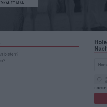
ERKAUFT MAN
s
Hole
Nach
n bieten?
en?
Nam
I
g
Rechtlic