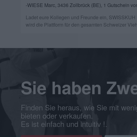
-WIESE Marc, 3436 Zollbrück (BE), 1 Gutschein v
Ladet eure Kollegen und Freunde ein, SWISSKUH beiz
wird die Plattform für den gesamten Schweizer Vie
Sie haben Zwe
Finden Sie heraus, wie Sie mit weni
bieten oder verkaufen.
Es ist einfach und intuitiv !.