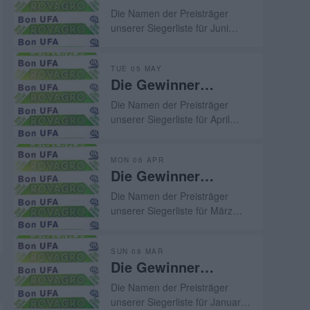
gesponsert in Juni
verfügen, um das beste Vieh zu
Die Namen der Preisträger
2026
züchten. In diesem Jahr hat
unserer Siegerliste für Juni
sich leider die Dürre in die
2026, gesponsert von UFA und
Feierlichkeiten zur „30.
ROVAGRO, veröffentlicht
Viehauktion von Les Reussilles“
TUE 05 MAY
worden.
Die Gewinner
eingeschlichen. Ein Katalog mit
78 Losen, einigen Ausfällen und
gesponsert in April
Die Namen der Preisträger
vor allem viel zu vielen
2026
unserer Siegerliste für April
unverkauften Tieren – das
2026, gesponsert von UFA und
haben die Jurabauern nicht
ROVAGRO, veröffentlicht
verdient.
MON 06 APR
worden.
Die Gewinner
gesponsert in März
Die Namen der Preisträger
2026
unserer Siegerliste für März
2026, gesponsert von UFA und
ROVAGRO, veröffentlicht
SUN 08 MAR
worden.
Die Gewinner
gesponsert in
Die Namen der Preisträger
februar 2026
unserer Siegerliste für Januar