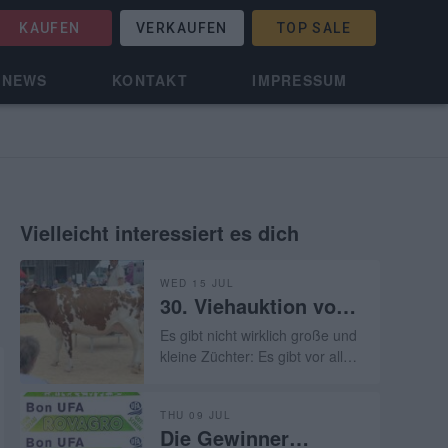
KAUFEN
VERKAUFEN
TOP SALE
NEWS
KONTAKT
IMPRESSUM
Vielleicht interessiert es dich
WED 15 JUL
30. Viehauktion von
Les Reussilles (BE)-
Es gibt nicht wirklich große und
15.07.2026
kleine Züchter: Es gibt vor allem
hervorragende Züchter, die ihr
Handwerk verstehen und
THU 09 JUL
normalerweise über
Die Gewinner
außergewöhnliche Flächen