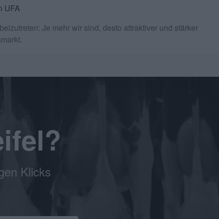
on UFA
utreten: Je mehr wir sind, desto attraktiver und stärker
hmarkt.
ifel?
gen Klicks